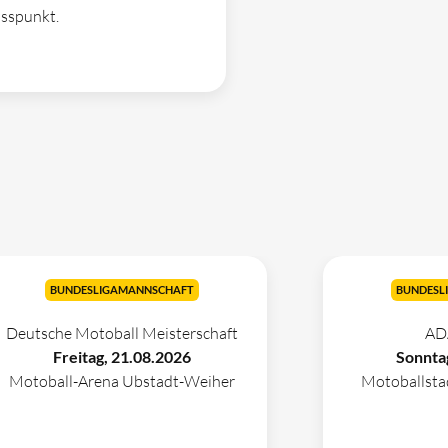
usspunkt.
BUNDESLIGAMANNSCHAFT
BUNDESL
Deutsche Motoball Meisterschaft
AD
Freitag, 21.08.2026
Sonnta
Motoball-Arena Ubstadt-Weiher
Motoballst