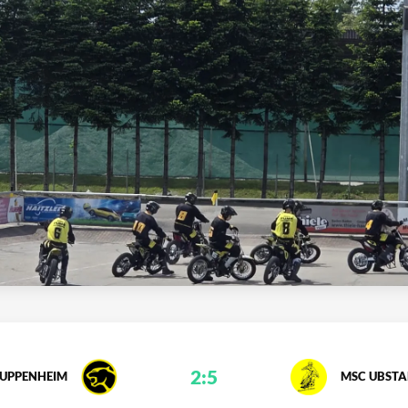
2:5
UPPENHEIM
MSC UBSTA