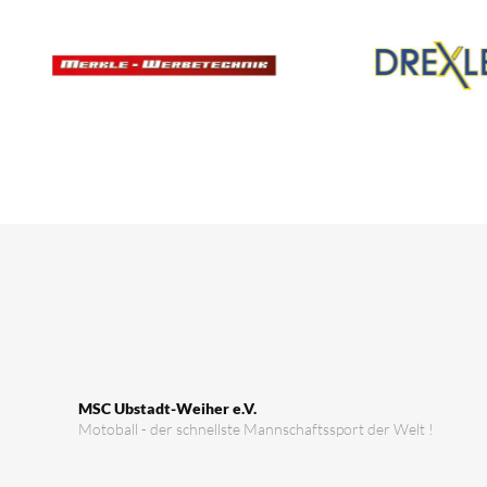
MSC Ubstadt-Weiher e.V.
Motoball - der schnellste Mannschaftssport der Welt !