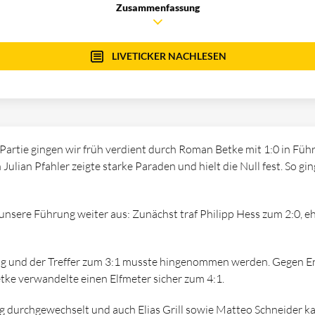
Zusammenfassung
LIVETICKER NACHLESEN
e Partie gingen wir früh verdient durch Roman Betke mit 1:0 in Fü
Julian Pfahler zeigte starke Paraden und hielt die Null fest. So gi
 unsere Führung weiter aus: Zunächst traf Philipp Hess zum 2:0, e
hrig und der Treffer zum 3:1 musste hingenommen werden. Gegen E
tke verwandelte einen Elfmeter sicher zum 4:1.
tig durchgewechselt und auch Elias Grill sowie Matteo Schneider