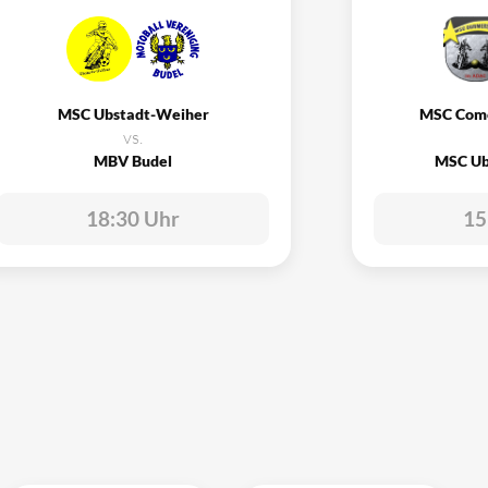
MSC Ubstadt-Weiher
MSC Com
vs.
MBV Budel
MSC Ub
18:30 Uhr
15