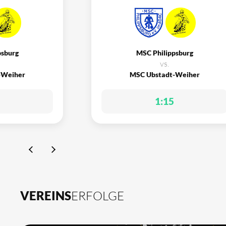
psburg
MSC Philippsburg
vs.
-Weiher
MSC Ubstadt-Weiher
1:15
VEREINS
ERFOLGE