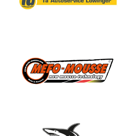
Verein
Vorstandschaft
Vereinsgeschichte
Vereinserfolge
Eintrittspreise
Anträge