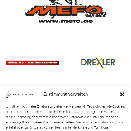
Partner & Sponsoren
Mannschaften
Bundesligamannschaft
Jugendmannschaft
Spielplan
Rechtliches
Kontakt
Zustimmung verwalten
Impressum
Datenschutz­erklärung
Um dir ein optimales Erlebnis zu bieten, verwenden wir Technologien wie Cookies,
um Geräteinformationen zu speichern und/oder darauf zuzugreifen. Wenn du
Cookie-Richtlinie
diesen Technologien zustimmst, können wir Daten wie das Surfverhalten oder
eindeutige IDs auf dieser Website verarbeiten. Wenn du deine Zustimmung nicht
Login
erteilst oder zurückziehst, können bestimmte Merkmale und Funktionen