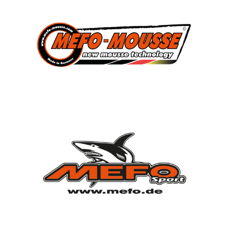
Verein
Vorstandschaft
Vereinsgeschichte
Vereinserfolge
Eintrittspreise
Anträge
Partner & Sponsoren
Mannschaften
Bundesligamannschaft