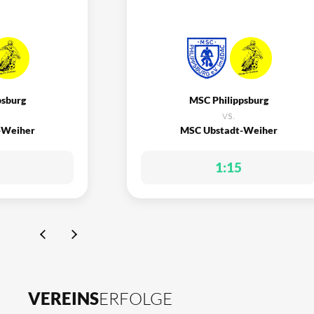
psburg
MSC Philippsburg
vs.
-Weiher
MSC Ubstadt-Weiher
1:15
VEREINS
ERFOLGE