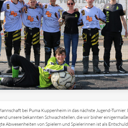
Mannschaft bei Puma Kuppenheim in das nächste Jugend-Turnier. D
end unsere bekannten Schwachstellen, die wir bisher einigermaße
te Abwesenheiten von Spielern und Spielerinnen ist als Entschul