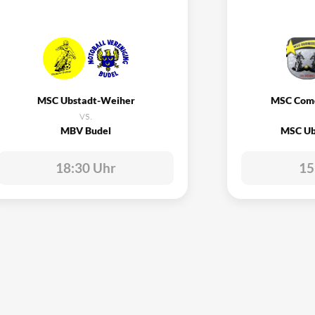
MSC Ubstadt-Weiher
MSC Com
vs.
MBV Budel
MSC Ub
18:30 Uhr
15