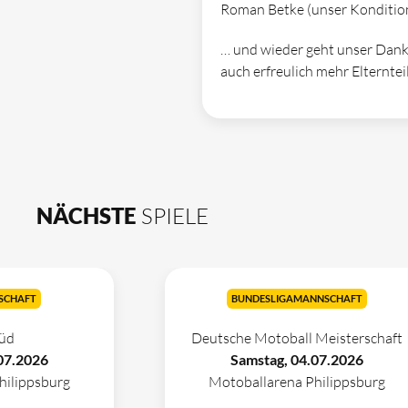
Roman Betke (unser Konditio
… und wieder geht unser Dank 
auch erfreulich mehr Elterntei
NÄCHSTE
SPIELE
SCHAFT
BUNDESLIGAMANNSCHAFT
üd
Deutsche Motoball Meisterschaft
07.2026
Samstag, 04.07.2026
hilippsburg
Motoballarena Philippsburg