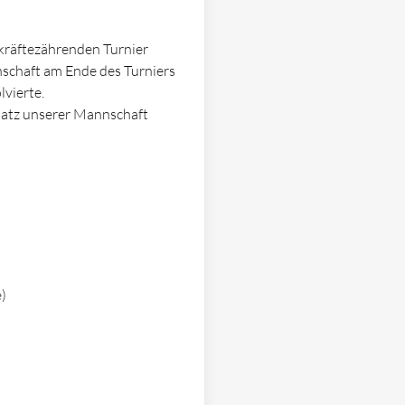
 kräftezährenden Turnier
schaft am Ende des Turniers
lvierte.
Platz unserer Mannschaft
)