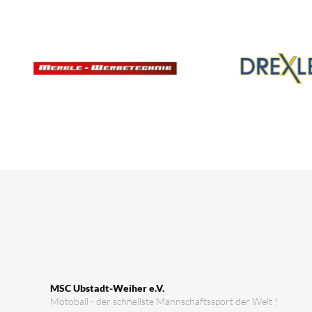
MSC Ubstadt-Weiher e.V.
Motoball - der schnellste Mannschaftssport der Welt !