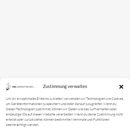
Zustimmung verwalten
Um dir ein optimales Erlebnis zu bieten, verwenden wir Technologien wie Cookies,
um Geräteinformationen zu speichern und/oder darauf zuzugreifen. Wenn du
diesen Technologien zustimmst, können wir Daten wie das Surfverhalten oder
eindeutige IDs auf dieser Website verarbeiten. Wenn du deine Zustimmung nicht
erteilst oder zurückziehst, können bestimmte Merkmale und Funktionen
beeinträchtigt werden.