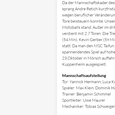
Da der Mannschaftskader des 
sprang Andre Retich kurzfristi
wegen beruflicher Veränderung
Tore beisteuern konnte. Unser
Motoballs stand. Außer im drit
verdient mit 2:7 Toren. Die Tr
(54.Min), Kevin Gerber (59.Mi
statt. Da man den MSC Taifun M
spannendendes Spiel auf hohe
23.Oktober in Mörsch auffah
Kuppenheim ausgespielt.
Mannschaftsaufstellung
Tor: Yannick Hermann, Luca K
Spieler: Max Klein, Dominik Ha
Trainer: Benjamin Schimmel
Sportleiter: Uwe Maurer
Mechaniker: Tobias Schweiger