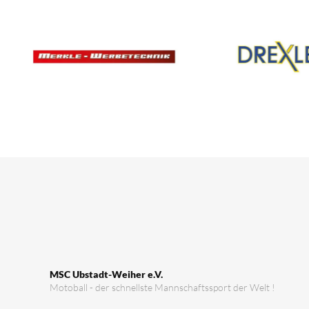
MSC Ubstadt-Weiher e.V.
Motoball - der schnellste Mannschaftssport der Welt !