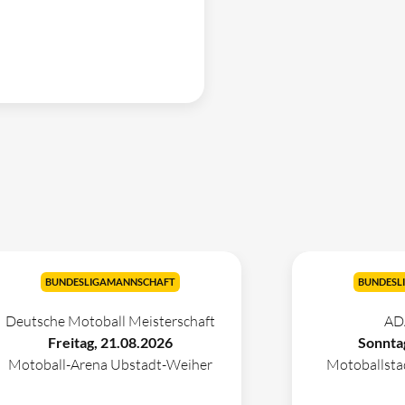
BUNDESLIGAMANNSCHAFT
BUNDESL
Deutsche Motoball Meisterschaft
AD
Freitag, 21.08.2026
Sonnta
Motoball-Arena Ubstadt-Weiher
Motoballst