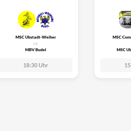
MSC Ubstadt-Weiher
MSC Com
vs.
MBV Budel
MSC Ub
18:30 Uhr
15