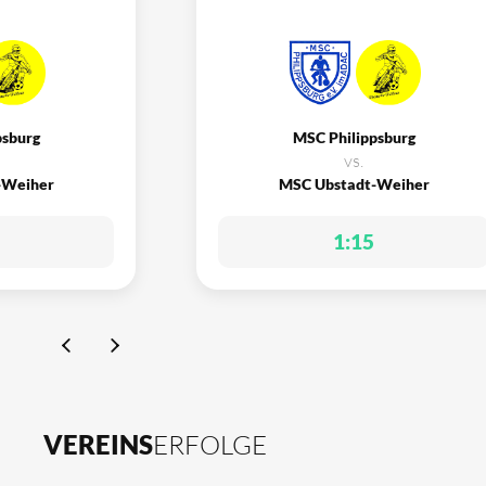
psburg
MSC Philippsburg
vs.
-Weiher
MSC Ubstadt-Weiher
1:15
VEREINS
ERFOLGE