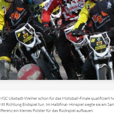
SC Ubstadt-Weiher schon für das Motoball-Finale qualifiziert ha
itt Richtung Endspiel tun. Im Halbfinal- Hinspiel siegte sie am S
fferenz ein kleines Polster für das Rückspiel aufbauen.