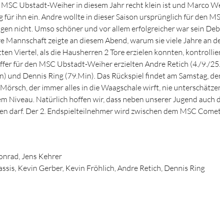
MSC Ubstadt-Weiher in diesem Jahr recht klein ist und Marco Wei
g für ihn ein. Andre wollte in dieser Saison ursprünglich für den M
en nicht. Umso schöner und vor allem erfolgreicher war sein Debu
e Mannschaft zeigte an diesem Abend, warum sie viele Jahre an d
ten Viertel, als die Hausherren 2 Tore erzielen konnten, kontrolli
effer für den MSC Ubstadt-Weiher erzielten Andre Retich (4./9./25
n) und Dennis Ring (79.Min). Das Rückspiel findet am Samstag, de
örsch, der immer alles in die Waagschale wirft, nie unterschätzen
m Niveau. Natürlich hoffen wir, dass neben unserer Jugend auch 
ren darf. Der 2. Endspielteilnehmer wird zwischen dem MSC Co
onrad, Jens Kehrer
ssis, Kevin Gerber, Kevin Fröhlich, Andre Retich, Dennis Ring