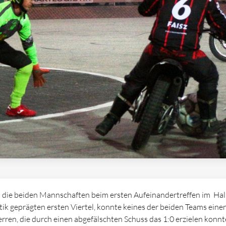
ch die beiden Mannschaften beim ersten Aufeinandertreffen im Ha
tik geprägten ersten Viertel, konnte keines der beiden Teams einen 
rren, die durch einen abgefälschten Schuss das 1:0 erzielen konnte