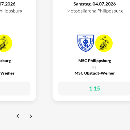
07.2026
Samstag, 04.07.2026
hilippsburg
Motoballarena Philippsburg
psburg
MSC Philippsburg
vs.
-Weiher
MSC Ubstadt-Weiher
1:15