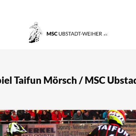
piel Taifun Mörsch / MSC Ubsta