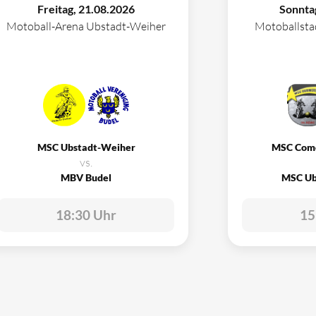
Freitag, 21.08.2026
Sonnta
Motoball-Arena Ubstadt-Weiher
Motoballst
MSC Ubstadt-Weiher
MSC Com
vs.
MBV Budel
MSC Ub
18:30 Uhr
15