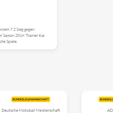
einem 7:2 Sieg gegen
r Saison 2019. Trainer Kai
lle Spiele.
BUNDESLIGAMANNSCHAFT
BUNDESL
Deutsche Motoball Meisterschaft
AD