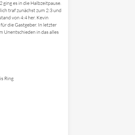
 ging es in die Halbzeitpause.
lich traf zunächst zum 2:3 und
stand von 4:4 her. Kevin
ür die Gastgeber. In letzter
m Unentschieden in das alles
is Ring