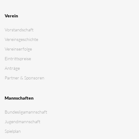
Verein
Vorstandschaft
Vereinsgeschichte
Vereinserfolge
Eintrittspreise
Anträge
Partner & Sponsoren
Mannschaften
Bundesligamannschaft
Jugendmannschaft
Spielplan