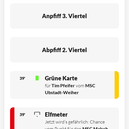
Anpfiff 3. Viertel
Abpfiff 2. Viertel
Grüne Karte
39'
für
Tim Pfeifer
vom
MSC
Ubstadt-Weiher
Elfmeter
39'
Jetzt wird’s gefährlich: Chance
vom Punkt für den
MSC Malsch.