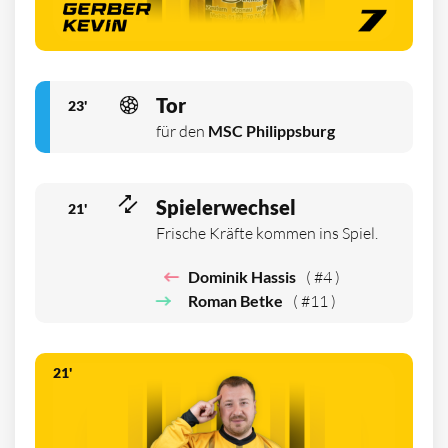
Tor
23'
für den
MSC Philippsburg
Spielerwechsel
21'
Frische Kräfte kommen ins Spiel.
Dominik Hassis
( #4 )
Roman Betke
( #11 )
21'