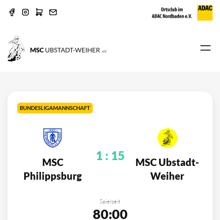
BUNDESLIGAMANNSCHAFT
1
:
15
MSC
MSC Ubstadt-
Philippsburg
Weiher
Spielzeit
80:00