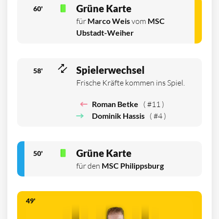
Grüne Karte
60'
für
Marco Weis
vom
MSC
Ubstadt-Weiher
Spielerwechsel
58'
Frische Kräfte kommen ins Spiel.
Roman Betke
( #11 )
Dominik Hassis
( #4 )
Grüne Karte
50'
für den
MSC Philippsburg
49'