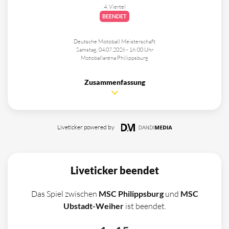
4. Viertel
BEENDET
Deutsche Motoball Meisterschaft
Samstag, 04.07.2026 - 16:00 Uhr
Motoballarena Philippsburg
Zusammenfassung
Liveticker powered by
Liveticker beendet
Das Spiel zwischen
MSC Philippsburg
und
MSC
Ubstadt-Weiher
ist beendet.