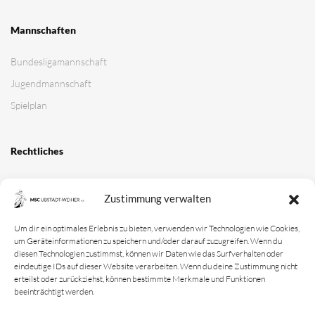
Mannschaften
Bundesligamannschaft
Jugendmannschaft
Spielplan
Rechtliches
Kontakt
Zustimmung verwalten
Impressum
Datenschutz­erklärung
Um dir ein optimales Erlebnis zu bieten, verwenden wir Technologien wie Cookies,
um Geräteinformationen zu speichern und/oder darauf zuzugreifen. Wenn du
Cookie-Richtlinie
diesen Technologien zustimmst, können wir Daten wie das Surfverhalten oder
eindeutige IDs auf dieser Website verarbeiten. Wenn du deine Zustimmung nicht
Login
erteilst oder zurückziehst, können bestimmte Merkmale und Funktionen
beeinträchtigt werden.