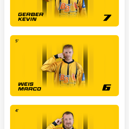
5'
4'