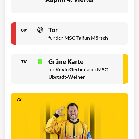
Tor
80'
für den
MSC Taifun Mörsch
Grüne Karte
78'
für
Kevin Gerber
vom
MSC
Ubstadt-Weiher
75'