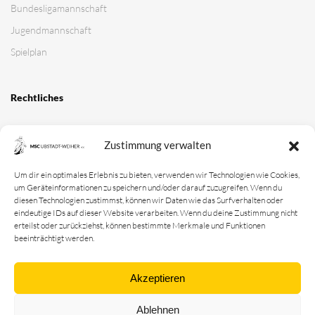
Bundesligamannschaft
Jugendmannschaft
Spielplan
Rechtliches
Kontakt
Zustimmung verwalten
Impressum
Datenschutz­erklärung
Um dir ein optimales Erlebnis zu bieten, verwenden wir Technologien wie Cookies,
um Geräteinformationen zu speichern und/oder darauf zuzugreifen. Wenn du
Cookie-Richtlinie
diesen Technologien zustimmst, können wir Daten wie das Surfverhalten oder
eindeutige IDs auf dieser Website verarbeiten. Wenn du deine Zustimmung nicht
Login
erteilst oder zurückziehst, können bestimmte Merkmale und Funktionen
beeinträchtigt werden.
MSC Ubstadt-Weiher e.V.
Motoball - der schnellste Mannschaftssport der Welt !
Akzeptieren
Ablehnen