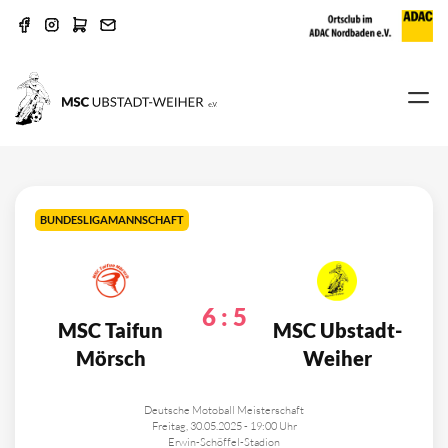
BUNDESLIGAMANNSCHAFT
6
:
5
MSC Taifun
MSC Ubstadt-
Mörsch
Weiher
Deutsche Motoball Meisterschaft
Freitag, 30.05.2025 - 19:00 Uhr
Erwin-Schöffel-Stadion