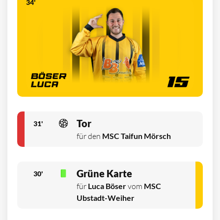
34'
Tor
31'
für den
MSC Taifun Mörsch
Grüne Karte
30'
für
Luca Böser
vom
MSC
Ubstadt-Weiher