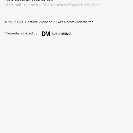
Verein
Vorstandschaft
Vereinsgeschichte
Vereinserfolge
Eintrittspreise
Anträge
Partner & Sponsoren
Mannschaften
Bundesligamannschaft
Jugendmannschaft
Spielplan