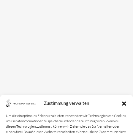
Anträge
Partner & Sponsoren
Mannschaften
Bundesligamannschaft
Jugendmannschaft
Spielplan
Rechtliches
Kontakt
Zustimmung verwalten
Impressum
Datenschutz­erklärung
Um dir ein optimales Erlebnis zu bieten, verwenden wir Technologien wie Cookies,
um Geräteinformationen zu speichern und/oder darauf zuzugreifen. Wenn du
Cookie-Richtlinie
diesen Technologien zustimmst, können wir Daten wie das Surfverhalten oder
eindeutige IDs auf dieser Website verarbeiten. Wenn du deine Zustimmung nicht