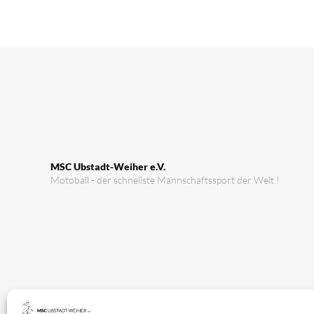
MSC Ubstadt-Weiher e.V.
Motoball - der schnellste Mannschaftssport der Welt !