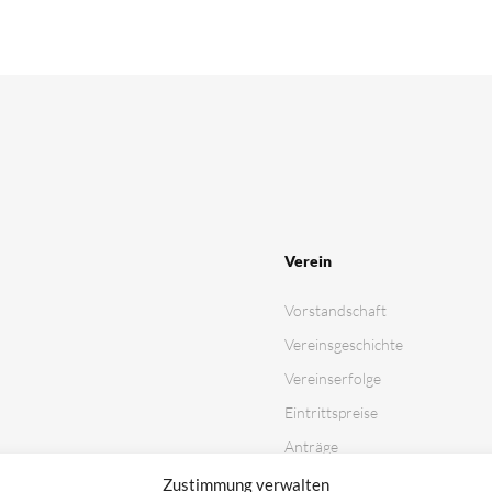
Verein
Vorstandschaft
Vereinsgeschichte
Vereinserfolge
Eintrittspreise
Anträge
Partner & Sponsoren
Zustimmung verwalten