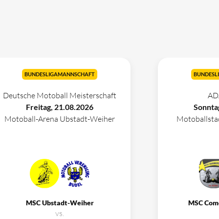
BUNDESLIGAMANNSCHAFT
BUNDESL
Deutsche Motoball Meisterschaft
AD
Freitag, 21.08.2026
Sonnta
Motoball-Arena Ubstadt-Weiher
Motoballst
MSC Ubstadt-Weiher
MSC Com
vs.