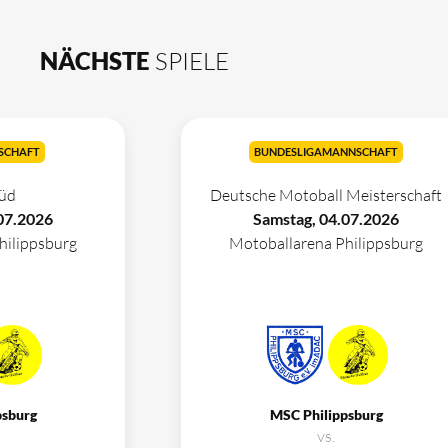
NÄCHSTE
SPIELE
SCHAFT
BUNDESLIGAMANNSCHAFT
üd
Deutsche Motoball Meisterschaft
07.2026
Samstag, 04.07.2026
hilippsburg
Motoballarena Philippsburg
psburg
MSC Philippsburg
vs.