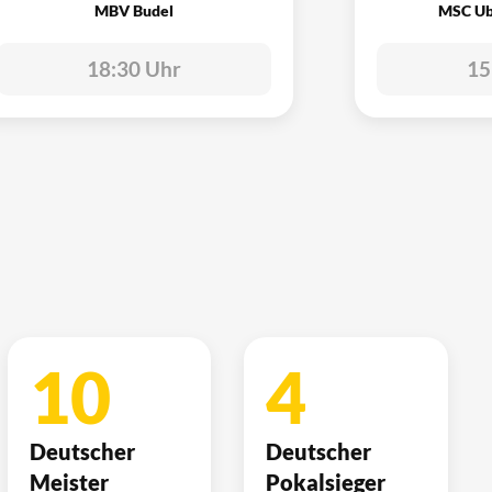
MBV Budel
MSC Ub
18:30 Uhr
15
10
4
Deutscher
Deutscher
Meister
Pokalsieger