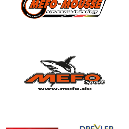
Verein
Vorstandschaft
Vereinsgeschichte
Vereinserfolge
Eintrittspreise
Anträge
Partner & Sponsoren
Mannschaften
Bundesligamannschaft
Jugendmannschaft
Spielplan