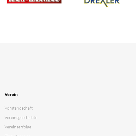
Rechtliches
Kontakt
Impressum
Datenschutz­erklärung
Cookie-Richtlinie
Login
MSC Ubstadt-Weiher e.V.
Motoball - der schnellste Mannschaftssport der Welt !
© 2026 MSC Ubstadt-Weiher e.V. | Alle Rechte vorbehalten
Webseite powered by: