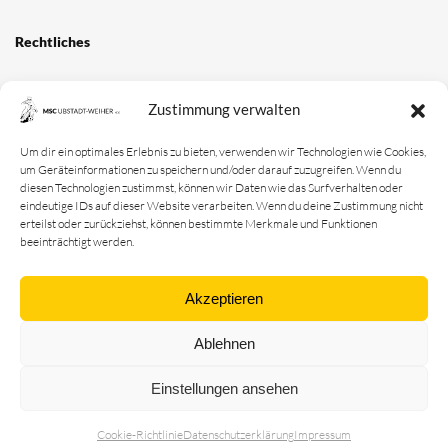
Zustimmung verwalten
Um dir ein optimales Erlebnis zu bieten, verwenden wir Technologien wie Cookies,
um Geräteinformationen zu speichern und/oder darauf zuzugreifen. Wenn du
diesen Technologien zustimmst, können wir Daten wie das Surfverhalten oder
eindeutige IDs auf dieser Website verarbeiten. Wenn du deine Zustimmung nicht
erteilst oder zurückziehst, können bestimmte Merkmale und Funktionen
beeinträchtigt werden.
Akzeptieren
Verein
Ablehnen
Vorstandschaft
Vereinsgeschichte
Einstellungen ansehen
Vereinserfolge
Cookie-Richtlinie
Datenschutz­erklärung
Impressum