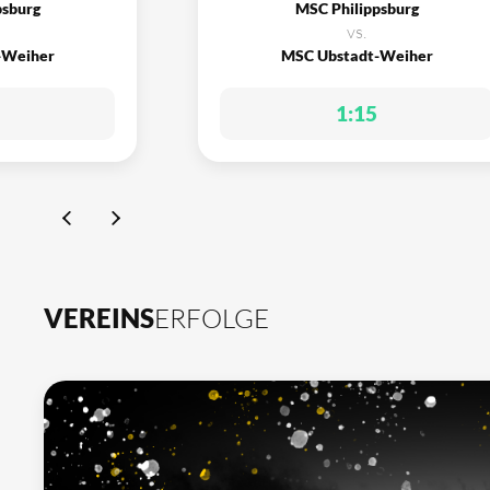
psburg
MSC Philippsburg
vs.
-Weiher
MSC Ubstadt-Weiher
1:15
VEREINS
ERFOLGE