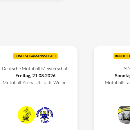
BUNDESLIGAMANNSCHAFT
BUNDESL
Deutsche Motoball Meisterschaft
AD
Freitag, 21.08.2026
Sonnta
Motoball-Arena Ubstadt-Weiher
Motoballst