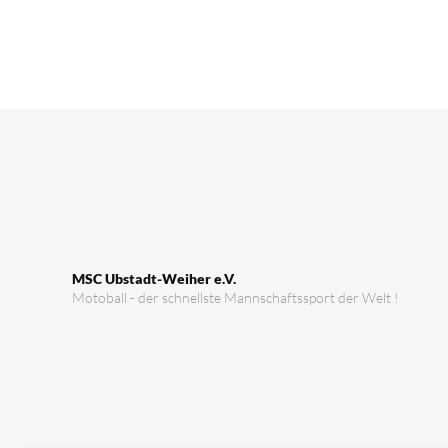
MSC Ubstadt-Weiher e.V.
Motoball - der schnellste Mannschaftssport der Welt !