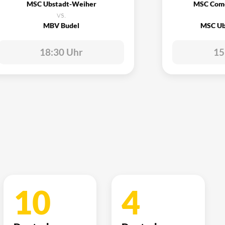
MSC Ubstadt-Weiher
MSC Com
vs.
MBV Budel
MSC Ub
18:30 Uhr
15
10
4