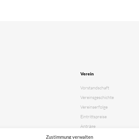
Verein
Vorstandschaft
Vereinsgeschichte
Vereinserfolge
Eintrittspreise
Anträge
Partner & Sponsoren
Zustimmung verwalten