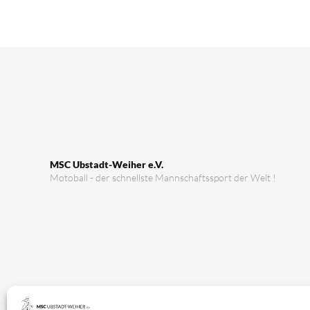
MSC Ubstadt-Weiher e.V.
Motoball - der schnellste Mannschaftssport der Welt !