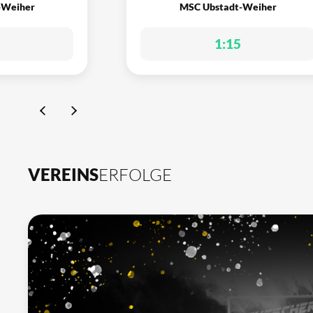
-Weiher
MSC Ubstadt-Weiher
1:15
VEREINS
ERFOLGE