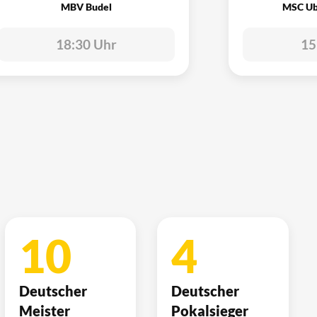
MBV Budel
MSC Ub
18:30 Uhr
15
10
4
Deutscher
Deutscher
Meister
Pokalsieger