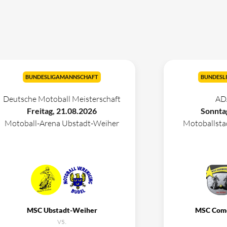
BUNDESLIGAMANNSCHAFT
BUNDESL
Deutsche Motoball Meisterschaft
AD
Freitag, 21.08.2026
Sonnta
Motoball-Arena Ubstadt-Weiher
Motoballst
MSC Ubstadt-Weiher
MSC Com
vs.