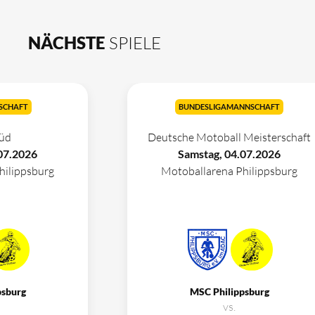
NÄCHSTE
SPIELE
SCHAFT
BUNDESLIGAMANNSCHAFT
üd
Deutsche Motoball Meisterschaft
07.2026
Samstag, 04.07.2026
hilippsburg
Motoballarena Philippsburg
psburg
MSC Philippsburg
vs.