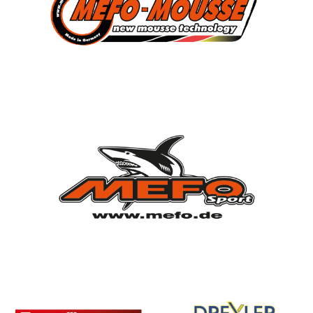
Verein
Vorstandschaft
Vereinsgeschichte
Vereinserfolge
Eintrittspreise
Anträge
Partner & Sponsoren
Mannschaften
Bundesligamannschaft
Jugendmannschaft
Spielplan