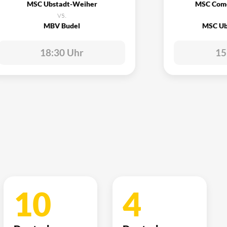
MSC Ubstadt-Weiher
MSC Com
vs.
MBV Budel
MSC Ub
18:30 Uhr
15
10
4