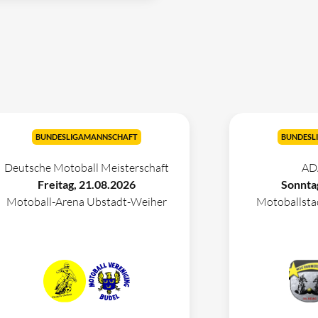
BUNDESLIGAMANNSCHAFT
BUNDESL
Deutsche Motoball Meisterschaft
AD
Freitag, 21.08.2026
Sonnta
Motoball-Arena Ubstadt-Weiher
Motoballst