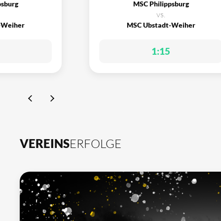
psburg
MSC Philippsburg
vs.
-Weiher
MSC Ubstadt-Weiher
1:15
VEREINS
ERFOLGE