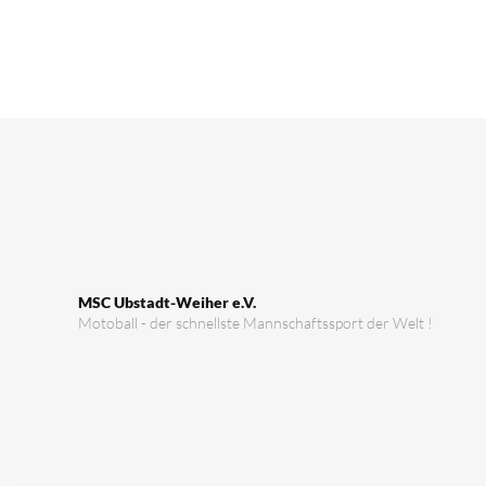
MSC Ubstadt-Weiher e.V.
Motoball - der schnellste Mannschaftssport der Welt !