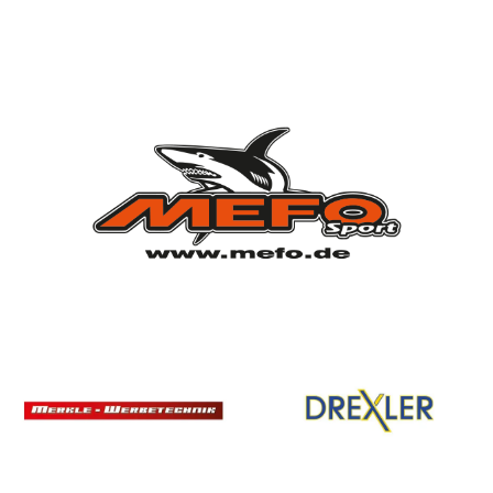
Vorstandschaft
Vereinsgeschichte
Vereinserfolge
Eintrittspreise
Anträge
Partner & Sponsoren
Mannschaften
Bundesligamannschaft
Jugendmannschaft
Spielplan
Rechtliches