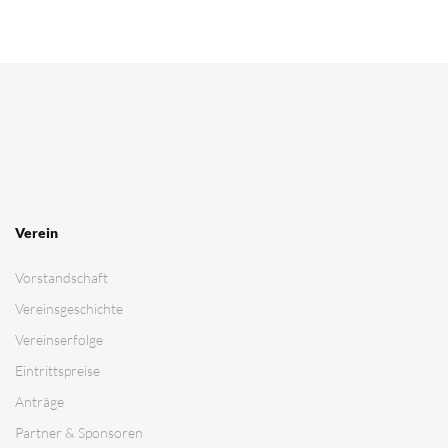
Kontakt
Impressum
Datenschutz­erklärung
Cookie-Richtlinie
Login
MSC Ubstadt-Weiher e.V.
Motoball - der schnellste Mannschaftssport der Welt !
© 2026 MSC Ubstadt-Weiher e.V. | Alle Rechte vorbehalten
Webseite powered by: