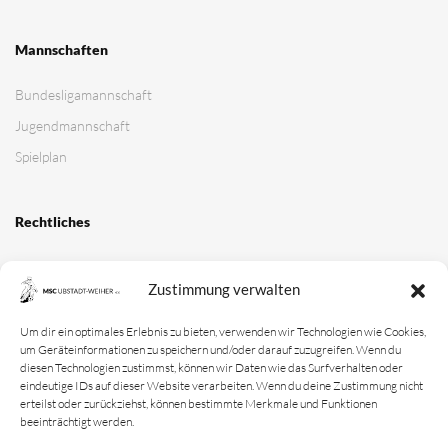
Zustimmung verwalten
Um dir ein optimales Erlebnis zu bieten, verwenden wir Technologien wie Cookies,
um Geräteinformationen zu speichern und/oder darauf zuzugreifen. Wenn du
diesen Technologien zustimmst, können wir Daten wie das Surfverhalten oder
eindeutige IDs auf dieser Website verarbeiten. Wenn du deine Zustimmung nicht
erteilst oder zurückziehst, können bestimmte Merkmale und Funktionen
beeinträchtigt werden.