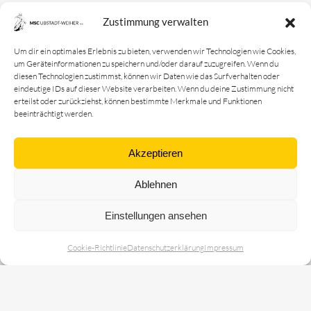
Kontakt
Zustimmung verwalten
Impressum
Datenschutz­erklärung
Um dir ein optimales Erlebnis zu bieten, verwenden wir Technologien wie Cookies,
um Geräteinformationen zu speichern und/oder darauf zuzugreifen. Wenn du
Cookie-Richtlinie
diesen Technologien zustimmst, können wir Daten wie das Surfverhalten oder
eindeutige IDs auf dieser Website verarbeiten. Wenn du deine Zustimmung nicht
Login
erteilst oder zurückziehst, können bestimmte Merkmale und Funktionen
beeinträchtigt werden.
MSC Ubstadt-Weiher e.V.
Motoball - der schnellste Mannschaftssport der Welt !
Akzeptieren
Ablehnen
© 2026 MSC Ubstadt-Weiher e.V. | Alle Rechte vorbehalten
Einstellungen ansehen
Webseite powered by:
Cookie-Richtlinie
Datenschutz­erklärung
Impressum