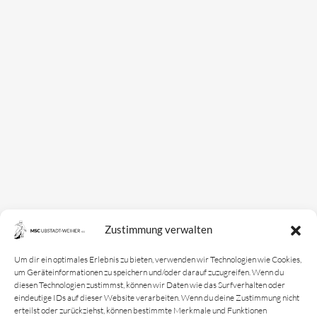
Partner & Sponsoren
Mannschaften
Bundesligamannschaft
Jugendmannschaft
Spielplan
Rechtliches
Kontakt
Zustimmung verwalten
Impressum
Datenschutz­erklärung
Um dir ein optimales Erlebnis zu bieten, verwenden wir Technologien wie Cookies,
um Geräteinformationen zu speichern und/oder darauf zuzugreifen. Wenn du
Cookie-Richtlinie
diesen Technologien zustimmst, können wir Daten wie das Surfverhalten oder
eindeutige IDs auf dieser Website verarbeiten. Wenn du deine Zustimmung nicht
Login
erteilst oder zurückziehst, können bestimmte Merkmale und Funktionen