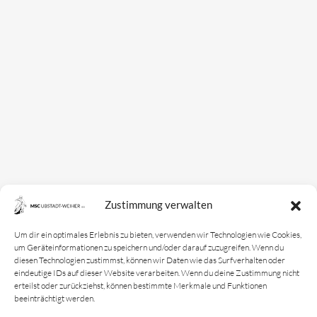
Zustimmung verwalten
Um dir ein optimales Erlebnis zu bieten, verwenden wir Technologien wie Cookies,
um Geräteinformationen zu speichern und/oder darauf zuzugreifen. Wenn du
diesen Technologien zustimmst, können wir Daten wie das Surfverhalten oder
eindeutige IDs auf dieser Website verarbeiten. Wenn du deine Zustimmung nicht
erteilst oder zurückziehst, können bestimmte Merkmale und Funktionen
beeinträchtigt werden.