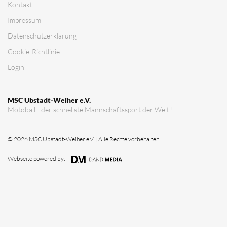
Kontakt
Impressum
Datenschutz­erklärung
Cookie-Richtlinie
Login
MSC Ubstadt-Weiher e.V.
Motoball - der schnellste Mannschaftssport der Welt !
© 2026 MSC Ubstadt-Weiher e.V. | Alle Rechte vorbehalten
Webseite powered by: