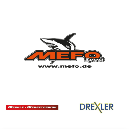
Vorstandschaft
Vereinsgeschichte
Vereinserfolge
Eintrittspreise
Anträge
Partner & Sponsoren
Mannschaften
Bundesligamannschaft
Jugendmannschaft
Spielplan
Rechtliches