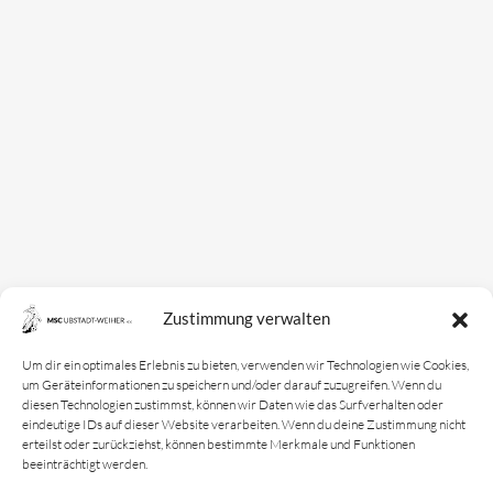
Zustimmung verwalten
Um dir ein optimales Erlebnis zu bieten, verwenden wir Technologien wie Cookies,
um Geräteinformationen zu speichern und/oder darauf zuzugreifen. Wenn du
diesen Technologien zustimmst, können wir Daten wie das Surfverhalten oder
eindeutige IDs auf dieser Website verarbeiten. Wenn du deine Zustimmung nicht
erteilst oder zurückziehst, können bestimmte Merkmale und Funktionen
beeinträchtigt werden.