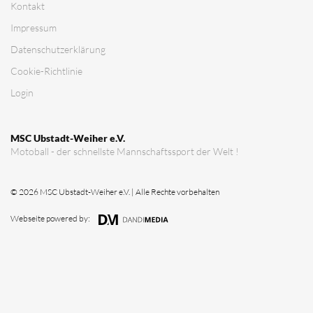
Kontakt
Impressum
Datenschutz­erklärung
Cookie-Richtlinie
Login
MSC Ubstadt-Weiher e.V.
Motoball - der schnellste Mannschaftssport der Welt !
© 2026 MSC Ubstadt-Weiher e.V. | Alle Rechte vorbehalten
Webseite powered by: