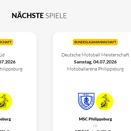
NÄCHSTE
SPIELE
SCHAFT
BUNDESLIGAMANNSCHAFT
üd
Deutsche Motoball Meisterschaft
07.2026
Samstag, 04.07.2026
hilippsburg
Motoballarena Philippsburg
psburg
MSC Philippsburg
vs.