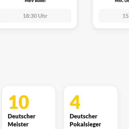
MBV Budel
MSC Ub
18:30 Uhr
15
10
4
Deutscher
Deutscher
Meister
Pokalsieger