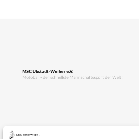
MSC Ubstadt-Weiher e.V.
Motoball - der schnellste Mannschaftssport der Welt !