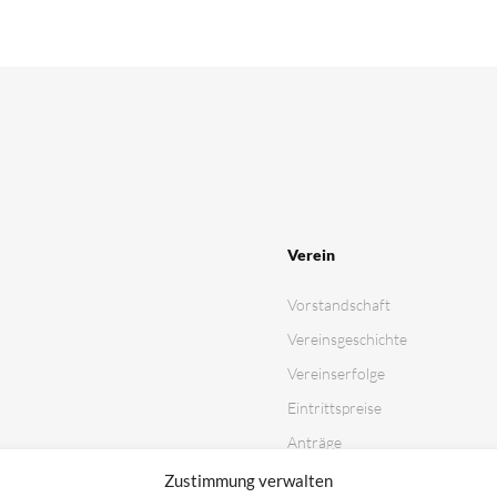
Verein
Vorstandschaft
Vereinsgeschichte
Vereinserfolge
Eintrittspreise
Anträge
Partner & Sponsoren
Zustimmung verwalten