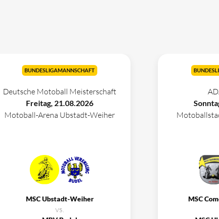
BUNDESLIGAMANNSCHAFT
BUNDESL
Deutsche Motoball Meisterschaft
AD
Freitag, 21.08.2026
Sonnta
Motoball-Arena Ubstadt-Weiher
Motoballst
MSC Ubstadt-Weiher
MSC Com
vs.