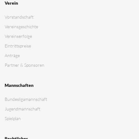
Verein
Vorstandschaft
Vereinsgeschichte
Vereinserfolge
Eintrittspreise
Anträge
Partner & Sponsoren
Mannschaften
Bundesligamannschaft
Jugendmannschaft
Spielplan
Rechtliches