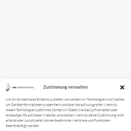
Zustimmung verwalten
Um dir ein optimales Erlebnis zu bieten, verwenden wir Technologien wie Cookies,
um Geräteinformationen zu speichern und/oder darauf zuzugreifen. Wenn du
diesen Technologien zustimmst, können wir Daten wie das Surfverhalten oder
eindeutige IDs auf dieser Website verarbeiten. Wenn du deine Zustimmung nicht
erteilst oder zurückziehst, können bestimmte Merkmale und Funktionen
beeinträchtigt werden.