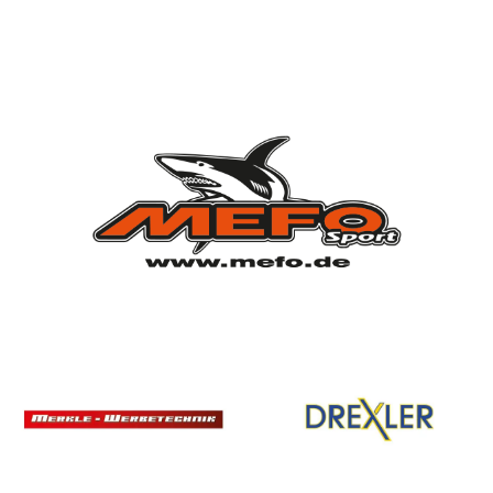
Vorstandschaft
Vereinsgeschichte
Vereinserfolge
Eintrittspreise
Anträge
Partner & Sponsoren
Mannschaften
Bundesligamannschaft
Jugendmannschaft
Spielplan
Rechtliches