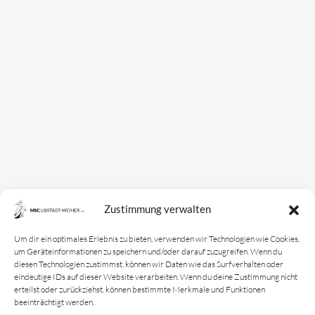
Zustimmung verwalten
Um dir ein optimales Erlebnis zu bieten, verwenden wir Technologien wie Cookies,
um Geräteinformationen zu speichern und/oder darauf zuzugreifen. Wenn du
diesen Technologien zustimmst, können wir Daten wie das Surfverhalten oder
eindeutige IDs auf dieser Website verarbeiten. Wenn du deine Zustimmung nicht
erteilst oder zurückziehst, können bestimmte Merkmale und Funktionen
beeinträchtigt werden.