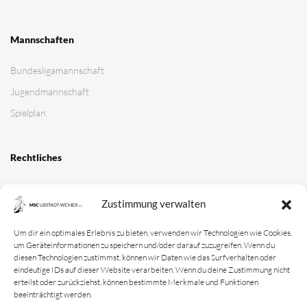
Mannschaften
Bundesligamannschaft
Jugendmannschaft
Spielplan
Rechtliches
Kontakt
Zustimmung verwalten
Impressum
Datenschutz­erklärung
Um dir ein optimales Erlebnis zu bieten, verwenden wir Technologien wie Cookies,
um Geräteinformationen zu speichern und/oder darauf zuzugreifen. Wenn du
Cookie-Richtlinie
diesen Technologien zustimmst, können wir Daten wie das Surfverhalten oder
eindeutige IDs auf dieser Website verarbeiten. Wenn du deine Zustimmung nicht
Login
erteilst oder zurückziehst, können bestimmte Merkmale und Funktionen
beeinträchtigt werden.