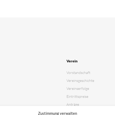
Verein
Vorstandschaft
Vereinsgeschichte
Vereinserfolge
Eintrittspreise
Anträge
Partner & Sponsoren
Zustimmung verwalten