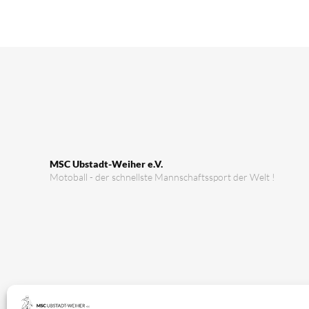
MSC Ubstadt-Weiher e.V.
Motoball - der schnellste Mannschaftssport der Welt !