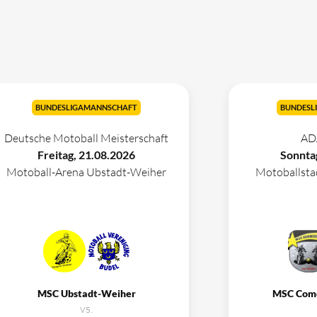
BUNDESLIGAMANNSCHAFT
BUNDESL
Deutsche Motoball Meisterschaft
AD
Freitag, 21.08.2026
Sonnta
Motoball-Arena Ubstadt-Weiher
Motoballst
MSC Ubstadt-Weiher
MSC Com
vs.