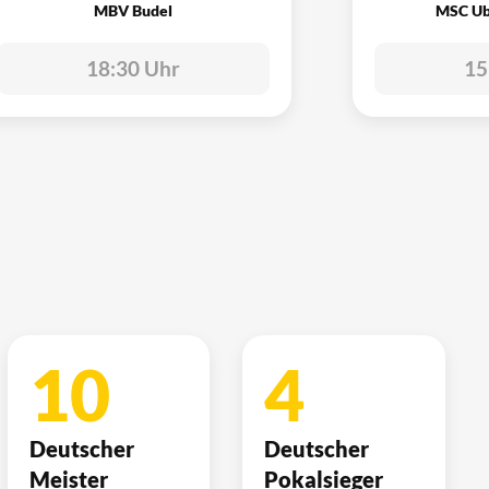
MBV Budel
MSC Ub
18:30 Uhr
15
10
4
Deutscher
Deutscher
Meister
Pokalsieger