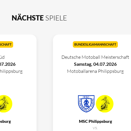
NÄCHSTE
SPIELE
SCHAFT
BUNDESLIGAMANNSCHAFT
üd
Deutsche Motoball Meisterschaft
07.2026
Samstag, 04.07.2026
hilippsburg
Motoballarena Philippsburg
psburg
MSC Philippsburg
vs.