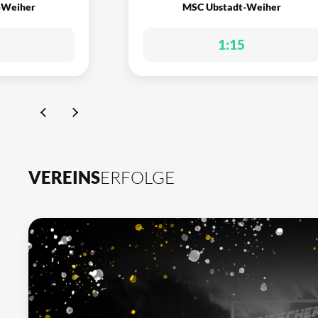
-Weiher
MSC Ubstadt-Weiher
1:15
VEREINS
ERFOLGE