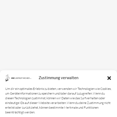
Mannschaften
Bundesligamannschaft
Jugendmannschaft
Spielplan
Rechtliches
Kontakt
Zustimmung verwalten
Impressum
Datenschutz­erklärung
Um dir ein optimales Erlebnis zu bieten, verwenden wir Technologien wie Cookies,
um Geräteinformationen zu speichern und/oder darauf zuzugreifen. Wenn du
Cookie-Richtlinie
diesen Technologien zustimmst, können wir Daten wie das Surfverhalten oder
eindeutige IDs auf dieser Website verarbeiten. Wenn du deine Zustimmung nicht
Login
erteilst oder zurückziehst, können bestimmte Merkmale und Funktionen
beeinträchtigt werden.