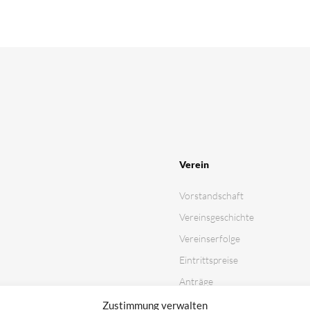
Verein
Vorstandschaft
Vereinsgeschichte
Vereinserfolge
Eintrittspreise
Anträge
Partner & Sponsoren
Zustimmung verwalten