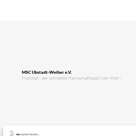
MSC Ubstadt-Weiher e.V.
Motoball - der schnellste Mannschaftssport der Welt !