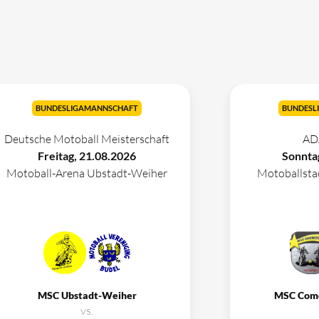
BUNDESLIGAMANNSCHAFT
BUNDESL
Deutsche Motoball Meisterschaft
AD
Freitag, 21.08.2026
Sonnta
Motoball-Arena Ubstadt-Weiher
Motoballst
MSC Ubstadt-Weiher
MSC Com
vs.