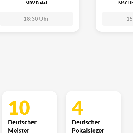
MBV Budel
MSC Ub
18:30 Uhr
15
10
4
Deutscher
Deutscher
Meister
Pokalsieger