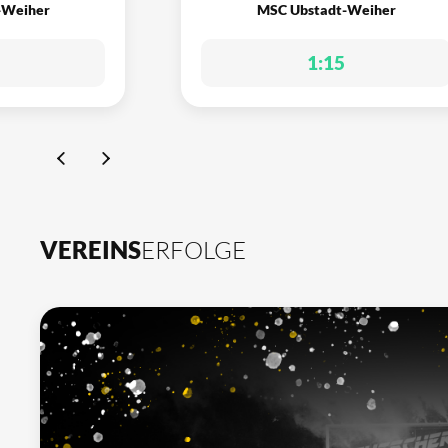
-Weiher
MSC Ubstadt-Weiher
1:15
VEREINS
ERFOLGE