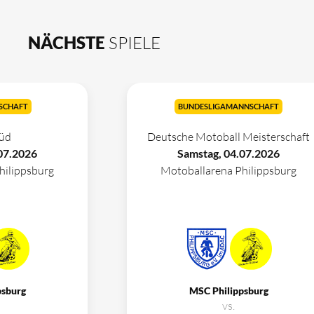
NÄCHSTE
SPIELE
SCHAFT
BUNDESLIGAMANNSCHAFT
üd
Deutsche Motoball Meisterschaft
07.2026
Samstag, 04.07.2026
hilippsburg
Motoballarena Philippsburg
psburg
MSC Philippsburg
vs.