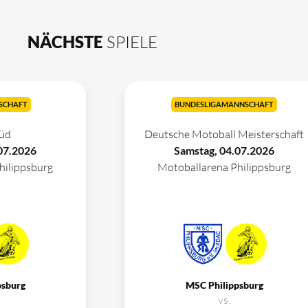
NÄCHSTE
SPIELE
SCHAFT
BUNDESLIGAMANNSCHAFT
üd
Deutsche Motoball Meisterschaft
07.2026
Samstag, 04.07.2026
hilippsburg
Motoballarena Philippsburg
psburg
MSC Philippsburg
vs.