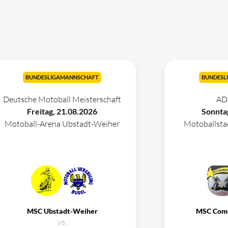
BUNDESLIGAMANNSCHAFT
BUNDESL
Deutsche Motoball Meisterschaft
AD
Freitag, 21.08.2026
Sonnta
Motoball-Arena Ubstadt-Weiher
Motoballst
MSC Ubstadt-Weiher
MSC Com
vs.