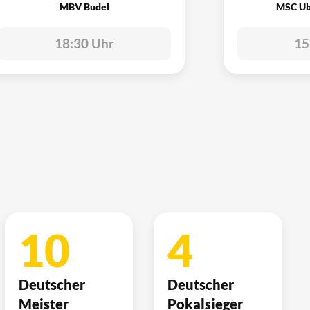
MBV Budel
MSC Ub
18:30 Uhr
15
10
4
Deutscher
Deutscher
Meister
Pokalsieger