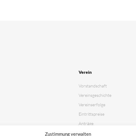
Verein
Vorstandschaft
Vereinsgeschichte
Vereinserfolge
Eintrittspreise
Anträge
Partner & Sponsoren
Zustimmung verwalten