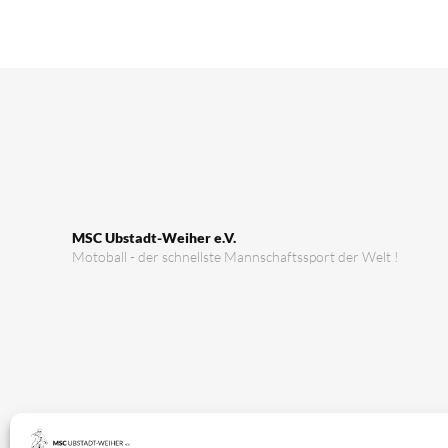
MSC Ubstadt-Weiher e.V.
Motoball - der schnellste Mannschaftssport der Welt !