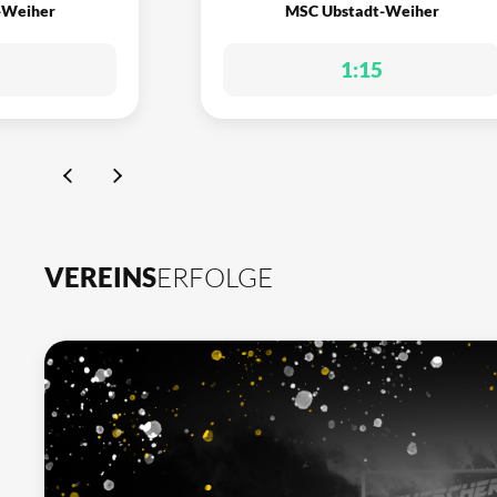
-Weiher
MSC Ubstadt-Weiher
1:15
VEREINS
ERFOLGE