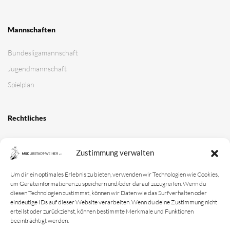
Mannschaften
Bundesligamannschaft
Jugendmannschaft
Spielplan
Rechtliches
Kontakt
Zustimmung verwalten
Impressum
Datenschutz­erklärung
Um dir ein optimales Erlebnis zu bieten, verwenden wir Technologien wie Cookies,
um Geräteinformationen zu speichern und/oder darauf zuzugreifen. Wenn du
Cookie-Richtlinie
diesen Technologien zustimmst, können wir Daten wie das Surfverhalten oder
eindeutige IDs auf dieser Website verarbeiten. Wenn du deine Zustimmung nicht
Login
erteilst oder zurückziehst, können bestimmte Merkmale und Funktionen
beeinträchtigt werden.