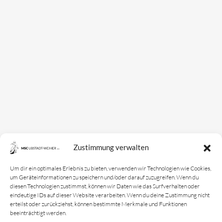
Mannschaften
Bundesligamannschaft
Jugendmannschaft
Spielplan
Rechtliches
Kontakt
Zustimmung verwalten
Impressum
Datenschutz­erklärung
Um dir ein optimales Erlebnis zu bieten, verwenden wir Technologien wie Cookies,
um Geräteinformationen zu speichern und/oder darauf zuzugreifen. Wenn du
Cookie-Richtlinie
diesen Technologien zustimmst, können wir Daten wie das Surfverhalten oder
eindeutige IDs auf dieser Website verarbeiten. Wenn du deine Zustimmung nicht
Login
erteilst oder zurückziehst, können bestimmte Merkmale und Funktionen
beeinträchtigt werden.