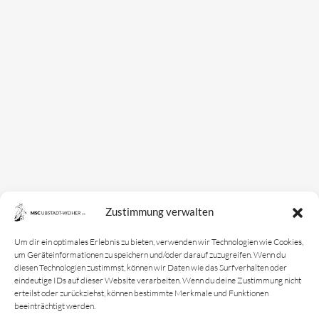
Mannschaften
Bundesligamannschaft
Jugendmannschaft
Spielplan
Rechtliches
Kontakt
Zustimmung verwalten
Impressum
Datenschutz­erklärung
Um dir ein optimales Erlebnis zu bieten, verwenden wir Technologien wie Cookies,
um Geräteinformationen zu speichern und/oder darauf zuzugreifen. Wenn du
Cookie-Richtlinie
diesen Technologien zustimmst, können wir Daten wie das Surfverhalten oder
eindeutige IDs auf dieser Website verarbeiten. Wenn du deine Zustimmung nicht
Login
erteilst oder zurückziehst, können bestimmte Merkmale und Funktionen
beeinträchtigt werden.