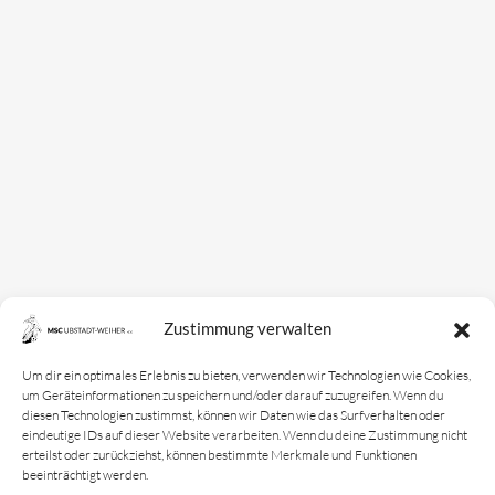
Mannschaften
Bundesligamannschaft
Jugendmannschaft
Spielplan
Rechtliches
Kontakt
Zustimmung verwalten
Impressum
Datenschutz­erklärung
Um dir ein optimales Erlebnis zu bieten, verwenden wir Technologien wie Cookies,
um Geräteinformationen zu speichern und/oder darauf zuzugreifen. Wenn du
Cookie-Richtlinie
diesen Technologien zustimmst, können wir Daten wie das Surfverhalten oder
eindeutige IDs auf dieser Website verarbeiten. Wenn du deine Zustimmung nicht
Login
erteilst oder zurückziehst, können bestimmte Merkmale und Funktionen
beeinträchtigt werden.