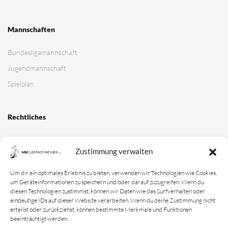
Mannschaften
Bundesligamannschaft
Jugendmannschaft
Spielplan
Rechtliches
Kontakt
Zustimmung verwalten
Impressum
Datenschutz­erklärung
Um dir ein optimales Erlebnis zu bieten, verwenden wir Technologien wie Cookies,
um Geräteinformationen zu speichern und/oder darauf zuzugreifen. Wenn du
Cookie-Richtlinie
diesen Technologien zustimmst, können wir Daten wie das Surfverhalten oder
eindeutige IDs auf dieser Website verarbeiten. Wenn du deine Zustimmung nicht
Login
erteilst oder zurückziehst, können bestimmte Merkmale und Funktionen
beeinträchtigt werden.