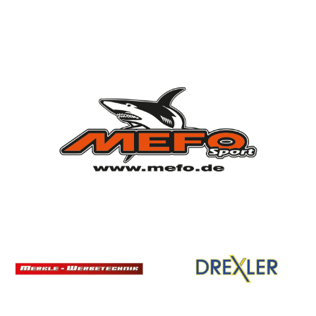
Vorstandschaft
Vereinsgeschichte
Vereinserfolge
Eintrittspreise
Anträge
Partner & Sponsoren
Mannschaften
Bundesligamannschaft
Jugendmannschaft
Spielplan
Rechtliches