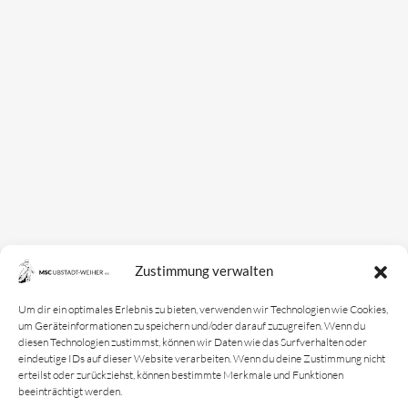
Mannschaften
Bundesligamannschaft
Jugendmannschaft
Spielplan
Rechtliches
Kontakt
Zustimmung verwalten
Impressum
Datenschutz­erklärung
Um dir ein optimales Erlebnis zu bieten, verwenden wir Technologien wie Cookies,
um Geräteinformationen zu speichern und/oder darauf zuzugreifen. Wenn du
Cookie-Richtlinie
diesen Technologien zustimmst, können wir Daten wie das Surfverhalten oder
eindeutige IDs auf dieser Website verarbeiten. Wenn du deine Zustimmung nicht
Login
erteilst oder zurückziehst, können bestimmte Merkmale und Funktionen
beeinträchtigt werden.