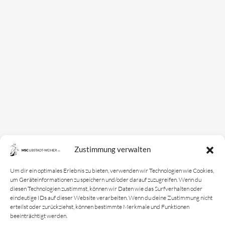
Mannschaften
Bundesligamannschaft
Jugendmannschaft
Spielplan
Rechtliches
Kontakt
Zustimmung verwalten
Impressum
Datenschutz­erklärung
Um dir ein optimales Erlebnis zu bieten, verwenden wir Technologien wie Cookies,
um Geräteinformationen zu speichern und/oder darauf zuzugreifen. Wenn du
Cookie-Richtlinie
diesen Technologien zustimmst, können wir Daten wie das Surfverhalten oder
eindeutige IDs auf dieser Website verarbeiten. Wenn du deine Zustimmung nicht
Login
erteilst oder zurückziehst, können bestimmte Merkmale und Funktionen
beeinträchtigt werden.