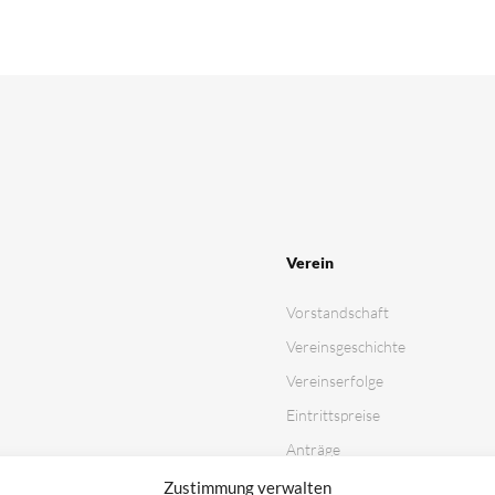
Verein
Vorstandschaft
Vereinsgeschichte
Vereinserfolge
Eintrittspreise
Anträge
Partner & Sponsoren
Zustimmung verwalten