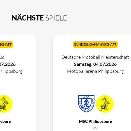
NÄCHSTE
SPIELE
SCHAFT
BUNDESLIGAMANNSCHAFT
üd
Deutsche Motoball Meisterschaft
07.2026
Samstag, 04.07.2026
hilippsburg
Motoballarena Philippsburg
psburg
MSC Philippsburg
vs.