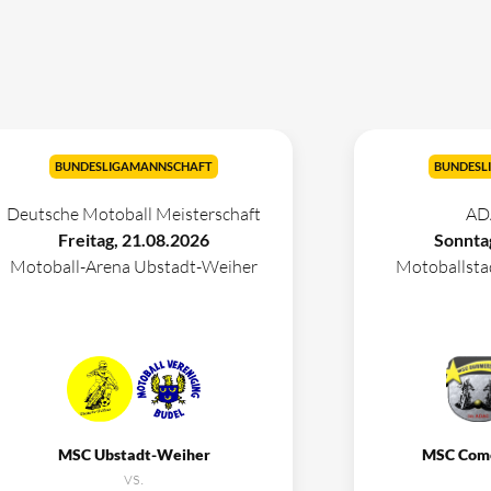
BUNDESLIGAMANNSCHAFT
BUNDESL
Deutsche Motoball Meisterschaft
AD
Freitag, 21.08.2026
Sonnta
Motoball-Arena Ubstadt-Weiher
Motoballst
MSC Ubstadt-Weiher
MSC Com
vs.