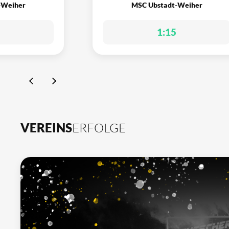
-Weiher
MSC Ubstadt-Weiher
1:15
VEREINS
ERFOLGE