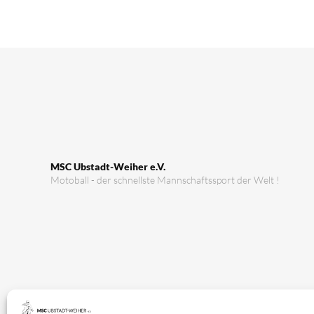
MSC Ubstadt-Weiher e.V.
Motoball - der schnellste Mannschaftssport der Welt !