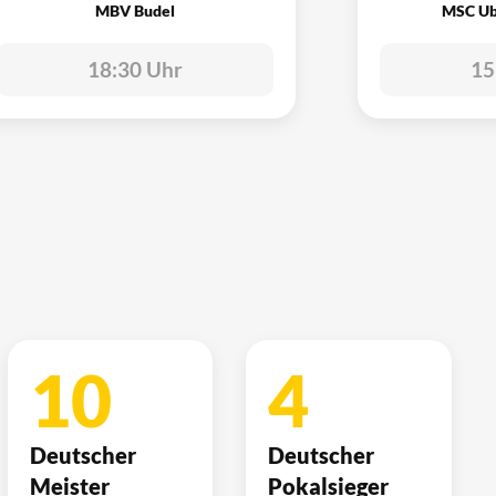
MBV Budel
MSC Ub
18:30 Uhr
15
10
4
Deutscher
Deutscher
Meister
Pokalsieger