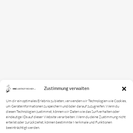
Zustimmung verwalten
Um dir ein optimales Erlebnis zu bieten, verwenden wir Technologien wie Cookies,
um Geräteinformationen zu speichern und/oder darauf zuzugreifen. Wenn du
diesen Technologien zustimmst, können wir Daten wie das Surfverhalten oder
eindeutige IDs auf dieser Website verarbeiten. Wenn du deine Zustimmung nicht
erteilst oder zurückziehst, können bestimmte Merkmale und Funktionen
beeinträchtigt werden.