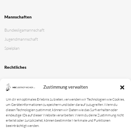
Zustimmung verwalten
Um dir ein optimales Erlebnis zu bieten, verwenden wir Technologien wie Cookies,
um Geräteinformationen zu speichern und/oder darauf zuzugreifen. Wenn du
diesen Technologien zustimmst, können wir Daten wie das Surfverhalten oder
eindeutige IDs auf dieser Website verarbeiten. Wenn du deine Zustimmung nicht
erteilst oder zurückziehst, können bestimmte Merkmale und Funktionen
beeinträchtigt werden.