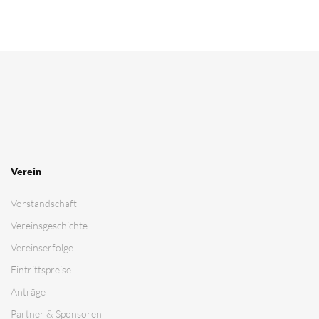
Kontakt
Impressum
Datenschutz­erklärung
Cookie-Richtlinie
Login
MSC Ubstadt-Weiher e.V.
Motoball - der schnellste Mannschaftssport der Welt !
© 2026 MSC Ubstadt-Weiher e.V. | Alle Rechte vorbehalten
Webseite powered by: