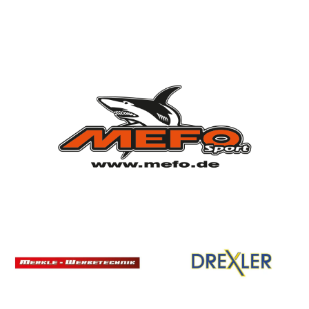
Vorstandschaft
Vereinsgeschichte
Vereinserfolge
Eintrittspreise
Anträge
Partner & Sponsoren
Mannschaften
Bundesligamannschaft
Jugendmannschaft
Spielplan
Rechtliches