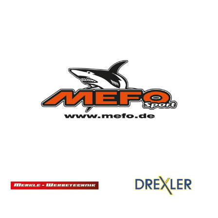
Vorstandschaft
Vereinsgeschichte
Vereinserfolge
Eintrittspreise
Anträge
Partner & Sponsoren
Mannschaften
Bundesligamannschaft
Jugendmannschaft
Spielplan
Rechtliches