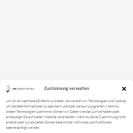
Zustimmung verwalten
Um dir ein optimales Erlebnis zu bieten, verwenden wir Technologien wie Cookies,
um Geräteinformationen zu speichern und/oder darauf zuzugreifen. Wenn du
diesen Technologien zustimmst, können wir Daten wie das Surfverhalten oder
eindeutige IDs auf dieser Website verarbeiten. Wenn du deine Zustimmung nicht
erteilst oder zurückziehst, können bestimmte Merkmale und Funktionen
beeinträchtigt werden.