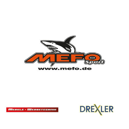
Vorstandschaft
Vereinsgeschichte
Vereinserfolge
Eintrittspreise
Anträge
Partner & Sponsoren
Mannschaften
Bundesligamannschaft
Jugendmannschaft
Spielplan
Rechtliches